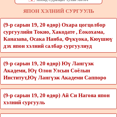
ЯПОН ХЭЛНИЙ СУРГУУЛЬ
(9-р сарын 19, 20 өдөр) Охара цогцолбор
сургуулийн Токио, Хакодате , Ёокохама,
Каназава, Осака Нанба, Фүкүока, Кюүшюү
дэх япон хэлний салбар сургуулиуд
(9-р сарын 19, 20 өдөр) Юү Лангүэж
Академи, Юү Олон Улсын Соёлын
Институт,Юү Лангүэж Академи Саппоро
(9-р сарын 19, 20 өдөр) Ай Си Нагояа япон
хэлний сургууль