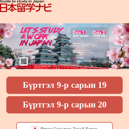
Бүртгэл 9-р сарын 19
Бүртгэл 9-р сарын 20
Японд Суралцах Тухай Хөтөч