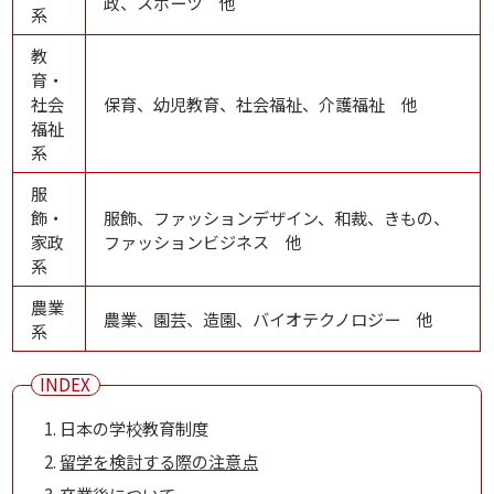
政、スポーツ 他
系
教
育・
社会
保育、幼児教育、社会福祉、介護福祉 他
福祉
系
服
飾・
服飾、ファッションデザイン、和裁、きもの、
家政
ファッションビジネス 他
系
農業
農業、園芸、造園、バイオテクノロジー 他
系
日本の学校教育制度
留学を検討する際の注意点
卒業後について