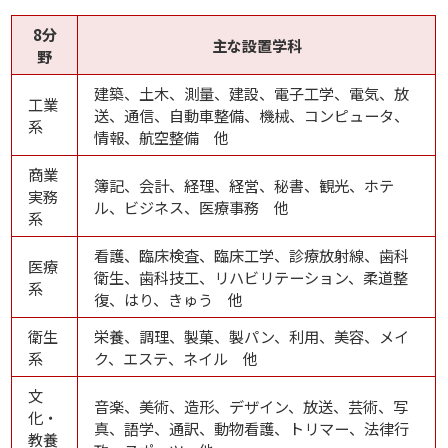
8分
主な設置学科
野
建築、土木、測量、建設、電子工学、電気、放
工業
送、通信、自動車整備、機械、コンピュータ、
系
情報、航空整備 他
商業
簿記、会計、経理、経営、秘書、観光、ホテ
実務
ル、ビジネス、医療事務 他
系
看護、臨床検査、臨床工学、診療放射線、歯科
医療
衛生、歯科技工、リハビリテーション、柔道整
系
復、はり、きゅう 他
衛生
栄養、調理、製菓、製パン、利用、美容、メイ
系
ク、エステ、ネイル 他
文
音楽、美術、造形、デザイン、放送、芸術、写
化・
真、語学、通訳、動物看護、トリマー、法律行
教養