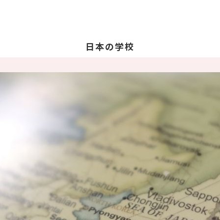
日本の学校
学校を探す
日
日
教
留
卒