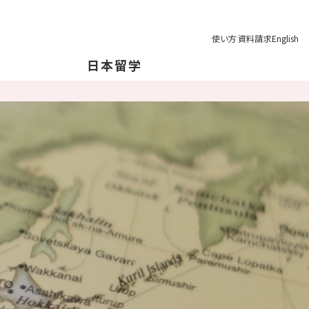
使い方
資料請求
English
日本留学
本について
本の地理について
育制度
学の注意点
業後