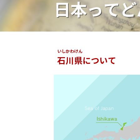
日本ってど
いしかわけん
石川県
について