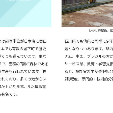
ひがし茶屋街、伝
北は能登半島が日本海に突出
石川県でも他県と同様に少
日本でも有数の城下町で歴史
題となりつつあります。県内
づくりも進んでいます。主な
ナム、中国、ブラジルの方が
米で、面積の7割が森林である
サービス業、教育・学習支
の生産も行われています。長
ると、技能実習生が4割強と
まれており、多くの港からス
2割程度、専門的・技術的分
物が上がります。また輪島塗
も有名です。