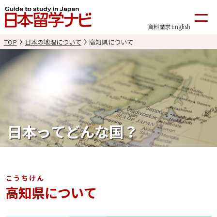
資料請求
English
TOP
日本の地理について
高知県について
日本ってどんな国？
こうちけん
高知県
について