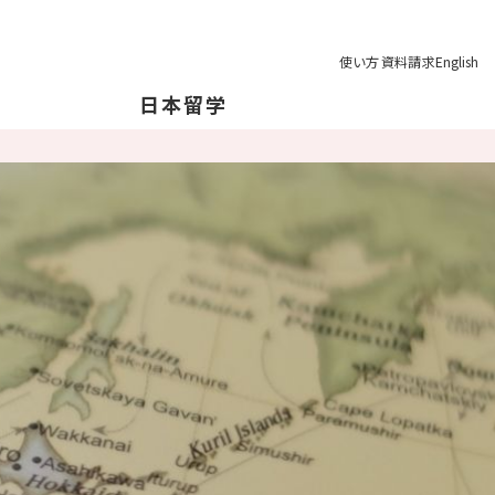
使い方
資料請求
English
日本留学
本について
本の地理について
育制度
学の注意点
業後