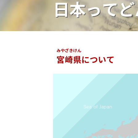
日本ってど
みやざきけん
宮崎県
について