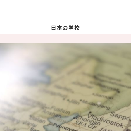
日本の学校
学校を探す
日
日
教
留
卒