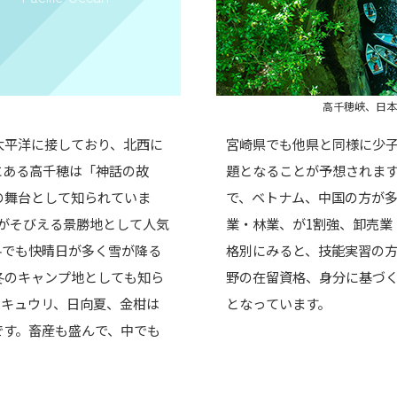
高千穂峡、日本
太平洋に接しており、北西に
宮崎県でも他県と同様に少
にある高千穂は「神話の故
題となることが予想されます
の舞台として知られていま
で、ベトナム、中国の方が多
崖がそびえる景勝地として人気
業・林業、が1割強、卸売業
冬でも快晴日が多く雪が降る
格別にみると、技能実習の方
冬のキャンプ地としても知ら
野の在留資格、身分に基づく
。キュウリ、日向夏、金柑は
となっています。
です。畜産も盛んで、中でも
。