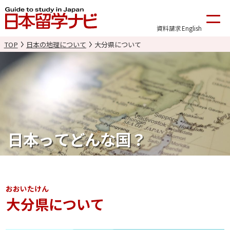
資料請求
English
TOP
日本の地理について
大分県について
日本ってどんな国？
おおいたけん
大分県
について