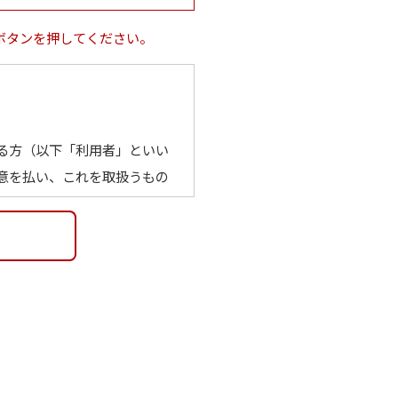
ボタンを押してください。
る方（以下「利用者」といい
意を払い、これを取扱うもの
メールアドレス、学校名その
い場合でも、他の情報と容易
る場合を含む）を得ず、利用