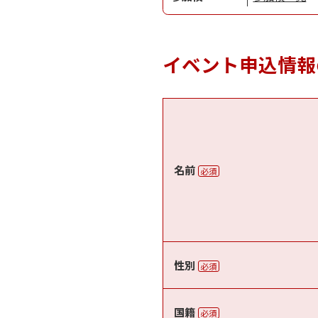
イベント申込情報
名前
必須
性別
必須
国籍
必須