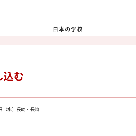
日本の学校
学校を探す
日
日
教
し込む
留
卒
16日（水）長崎・長崎