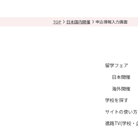
目的を超えて個人情報を利用
個人情報の利用停止について
TOP
日本国内開催
申込情報入力画面
（１）「日本留学ナビ」の会
（２）利用者からの請求（一
（３）利用者からの請求に基
（４）利用者からの請求に基
（５）進路に関する悩み相談
留学フェア
（６）メールマガジン、サー
日本開催
（７）記事作成等におけるモ
海外開催
（８）本人の承諾に基づく、
（９）当社又は提携教育機関
学校を探す
（10）当該イベント参加時
サイトの使い方
（11）利用者がポイント交
進路TV(学校・
（12）「日本留学ナビ」の
（13）「各種オンライン授