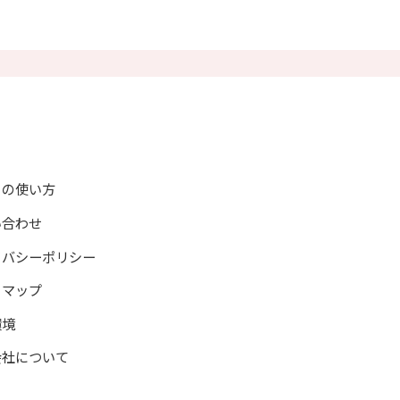
示
情報開示
トの使い方
い合わせ
イバシーポリシー
トマップ
環境
会社について
情報発信、教材および資料の