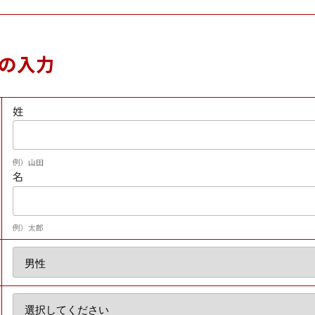
の入力
姓
例）山田
名
例）太郎