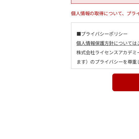
個人情報の取得について、プラ
■プライバシーポリシー
個人情報保護方針については
株式会社ライセンスアカデミ
ます）のプライバシーを尊重
とします。
１．個人情報の定義
個人情報とは、利用者個人に
他の記述等により当該利用者
に照合することができ、結果
２．個人情報の利用目的
個人情報の利用目的は以下の