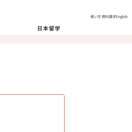
使い方
資料請求
English
日本留学
本について
本の地理について
育制度
学の注意点
業後