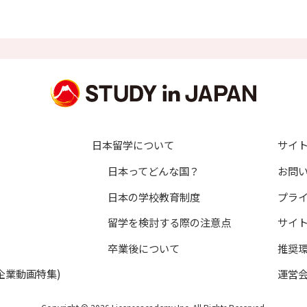
することはありません。
は、本人の申し出に基づき適切に対処いたします。
員登録者の個人認証及び会員向け各種サービスの提供
括資料請求を含む）に基づく、資料請求先教育機関への個人情報開
づく、暮らし情報（学生寮、マンション等）提供提携企業への個人
づく、当社発行進路・進学資料の送付
の受付及び回答
日本留学について
サイ
ビス、各種お知らせ等の情報配信
日本ってどんな国？
お問
ニターや取材対象者の応募受付及び対象者への連絡
日本の学校教育制度
プラ
取材、アンケート要請のご連絡
が主催するイベント情報の提供、参加申込受付及び連絡等の管理
留学を検討する際の注意点
サイ
の傷害保険への加入手続
卒業後について
推奨
換したプレゼントを送付するため
企業動画特集)
運営
サービスに関するご意見、お問い合わせへの回答
業」の受講に関する申込管理、諸連絡、当社もしくは教育機関からの