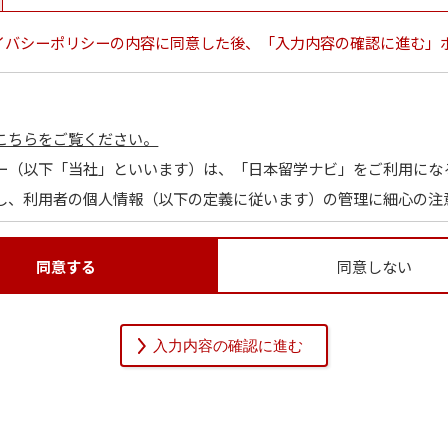
イバシーポリシーの内容に同意した後、「入力内容の確認に進む」
こちらをご覧ください。
ー（以下「当社」といいます）は、「日本留学ナビ」をご利用にな
し、利用者の個人情報（以下の定義に従います）の管理に細心の注
同意する
同意しない
関する情報であって、当該情報を構成する氏名、住所、電話番号、
を識別できるものをいいます。また、その情報のみでは識別できな
的に利用者個人を識別できるものも個人情報に含まれます。
通りです。当社は、本人の同意（保護者等本人の代理人の同意によ