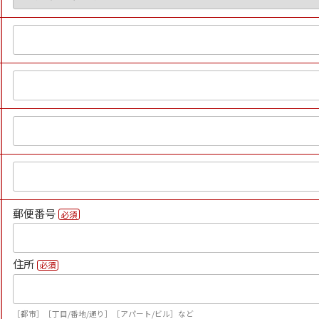
郵便番号
必須
住所
必須
［都市］［丁目/番地/通り］［アパート/ビル］など