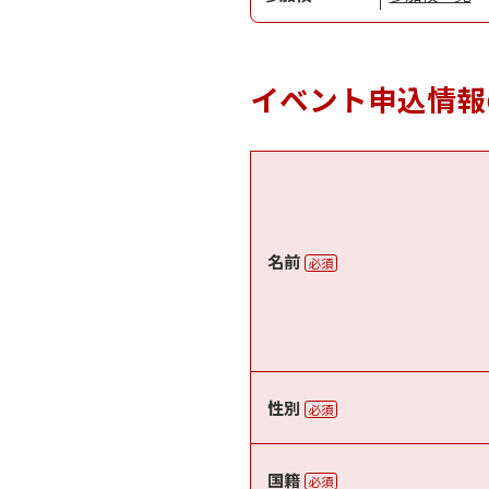
イベント申込情報
名前
必須
性別
必須
国籍
必須