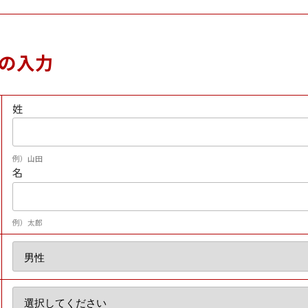
の入力
姓
例）山田
名
例）太郎