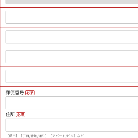
郵便番号
必須
住所
必須
［都市］［丁目/番地/通り］［アパート/ビル］など