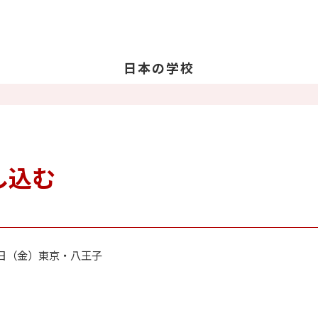
日本の学校
学校を探す
日
日
教
し込む
留
卒
15日（金）東京・八王子