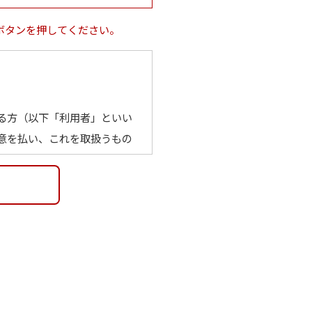
ボタンを押してください。
る方（以下「利用者」といい
意を払い、これを取扱うもの
メールアドレス、学校名その
い場合でも、他の情報と容易
る場合を含む）を得ず、利用