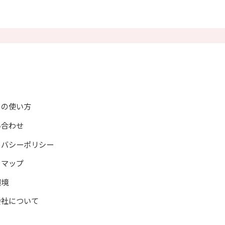
示
情報開示
トの使い方
い合わせ
イバシーポリシー
トマップ
環境
会社について
情報発信、教材および資料の