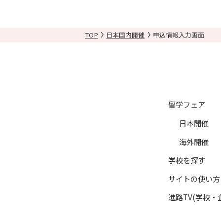
目的を超えて個人情報を利用
個人情報の利用停止について
TOP
日本国内開催
申込情報入力画面
（１）「日本留学ナビ」の会
（２）利用者からの請求（一
（３）利用者からの請求に基
（４）利用者からの請求に基
（５）進路に関する悩み相談
留学フェア
（６）メールマガジン、サー
日本開催
（７）記事作成等におけるモ
海外開催
（８）本人の承諾に基づく、
（９）当社又は提携教育機関
学校を探す
（10）当該イベント参加時
サイトの使い方
（11）利用者がポイント交
進路TV(学校・
（12）「日本留学ナビ」の
（13）「各種オンライン授