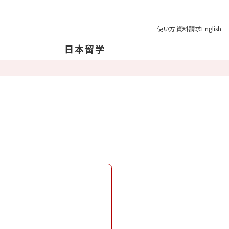
使い方
資料請求
English
日本留学
本について
本の地理について
育制度
学の注意点
業後