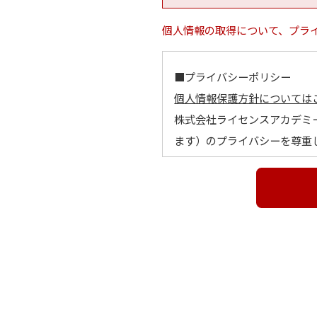
個人情報の取得について、プラ
■プライバシーポリシー
個人情報保護方針については
株式会社ライセンスアカデミ
ます）のプライバシーを尊重
とします。
１．個人情報の定義
個人情報とは、利用者個人に
他の記述等により当該利用者
に照合することができ、結果
２．個人情報の利用目的
個人情報の利用目的は以下の