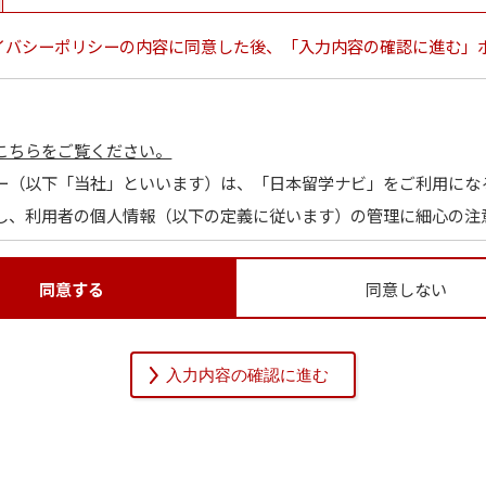
イバシーポリシーの内容に同意した後、「入力内容の確認に進む」
こちらをご覧ください。
ー（以下「当社」といいます）は、「日本留学ナビ」をご利用にな
し、利用者の個人情報（以下の定義に従います）の管理に細心の注
同意する
同意しない
関する情報であって、当該情報を構成する氏名、住所、電話番号、
を識別できるものをいいます。また、その情報のみでは識別できな
的に利用者個人を識別できるものも個人情報に含まれます。
通りです。当社は、本人の同意（保護者等本人の代理人の同意によ