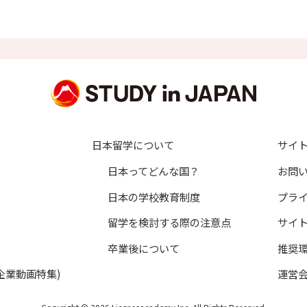
することはありません。
は、本人の申し出に基づき適切に対処いたします。
員登録者の個人認証及び会員向け各種サービスの提供
括資料請求を含む）に基づく、資料請求先教育機関への個人情報開
づく、暮らし情報（学生寮、マンション等）提供提携企業への個人
づく、当社発行進路・進学資料の送付
の受付及び回答
日本留学について
サイ
ビス、各種お知らせ等の情報配信
日本ってどんな国？
お問
ニターや取材対象者の応募受付及び対象者への連絡
日本の学校教育制度
プラ
取材、アンケート要請のご連絡
が主催するイベント情報の提供、参加申込受付及び連絡等の管理
留学を検討する際の注意点
サイ
の傷害保険への加入手続
卒業後について
推奨
換したプレゼントを送付するため
企業動画特集)
運営
サービスに関するご意見、お問い合わせへの回答
業」の受講に関する申込管理、諸連絡、当社もしくは教育機関からの