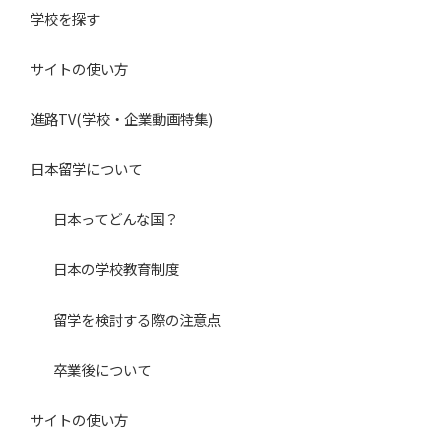
ん。
学校を探す
個人情報の利用停止については、本人の申し出に基づき適
切に対処いたします。
サイトの使い方
（１）「日本留学ナビ」の会員登録者の個人認証及び会員
進路TV(学校・企業動画特集)
向け各種サービスの提供
（２）利用者からの請求（一括資料請求を含む）に基づ
日本留学について
く、資料請求先教育機関への個人情報開示
（３）利用者からの請求に基づく、暮らし情報（学生寮、
日本ってどんな国？
マンション等）提供提携企業への個人情報開示
日本の学校教育制度
（４）利用者からの請求に基づく、当社発行進路・進学資
料の送付
留学を検討する際の注意点
（５）進路に関する悩み相談の受付及び回答
（６）メールマガジン、サービス、各種お知らせ等の情報
卒業後について
配信
サイトの使い方
（７）記事作成等におけるモニターや取材対象者の応募受