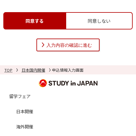
者」といいます）のプライバシーを尊重し、利用者の個人
情報（以下の定義に従います）の管理に細心の注意を払
い、これを取扱うものとします。
同意する
同意しない
１．個人情報の定義
個人情報とは、利用者個人に関する情報であって、当該情
報を構成する氏名、住所、電話番号、メールアドレス、学
校名その他の記述等により当該利用者を識別できるものを
いいます。また、その情報のみでは識別できない場合で
TOP
日本国内開催
申込情報入力画面
も、他の情報と容易に照合することができ、結果的に利用
者個人を識別できるものも個人情報に含まれます。
留学フェア
２．個人情報の利用目的
個人情報の利用目的は以下の通りです。当社は、本人の同
日本開催
意（保護者等本人の代理人の同意による場合を含む）を得
海外開催
ず、利用目的を超えて個人情報を利用することはありませ