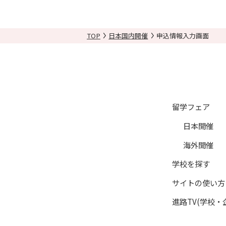
目的を超えて個人情報を利用
個人情報の利用停止について
TOP
日本国内開催
申込情報入力画面
（１）「日本留学ナビ」の会
（２）利用者からの請求（一
（３）利用者からの請求に基
（４）利用者からの請求に基
（５）進路に関する悩み相談
留学フェア
（６）メールマガジン、サー
日本開催
（７）記事作成等におけるモ
海外開催
（８）本人の承諾に基づく、
（９）当社又は提携教育機関
学校を探す
（10）当該イベント参加時
サイトの使い方
（11）利用者がポイント交
進路TV(学校・
（12）「日本留学ナビ」の
（13）「各種オンライン授