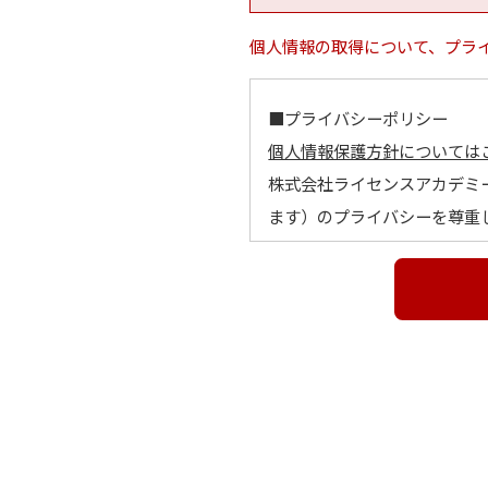
個人情報の取得について、プラ
■プライバシーポリシー
個人情報保護方針については
株式会社ライセンスアカデミ
ます）のプライバシーを尊重
とします。
１．個人情報の定義
個人情報とは、利用者個人に
他の記述等により当該利用者
に照合することができ、結果
２．個人情報の利用目的
個人情報の利用目的は以下の