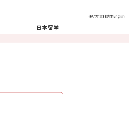
使い方
資料請求
English
日本留学
本について
本の地理について
育制度
学の注意点
業後