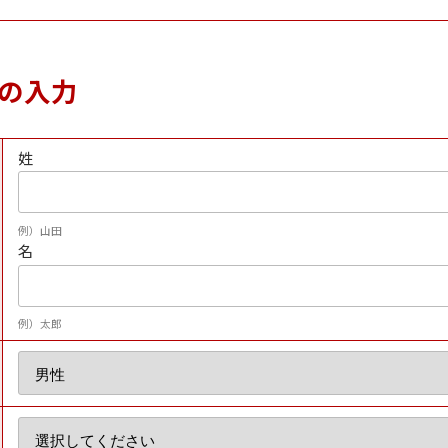
の入力
姓
例）山田
名
例）太郎