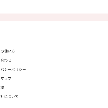
示
情報開示
トの使い方
い合わせ
イバシーポリシー
トマップ
環境
会社について
情報発信、教材および資料の