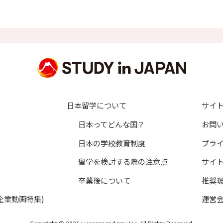
することはありません。
は、本人の申し出に基づき適切に対処いたします。
員登録者の個人認証及び会員向け各種サービスの提供
括資料請求を含む）に基づく、資料請求先教育機関への個人情報開
づく、暮らし情報（学生寮、マンション等）提供提携企業への個人
づく、当社発行進路・進学資料の送付
の受付及び回答
日本留学について
サイ
ビス、各種お知らせ等の情報配信
日本ってどんな国？
お問
ニターや取材対象者の応募受付及び対象者への連絡
日本の学校教育制度
プラ
取材、アンケート要請のご連絡
が主催するイベント情報の提供、参加申込受付及び連絡等の管理
留学を検討する際の注意点
サイ
の傷害保険への加入手続
卒業後について
推奨
換したプレゼントを送付するため
企業動画特集)
運営
サービスに関するご意見、お問い合わせへの回答
業」の受講に関する申込管理、諸連絡、当社もしくは教育機関からの