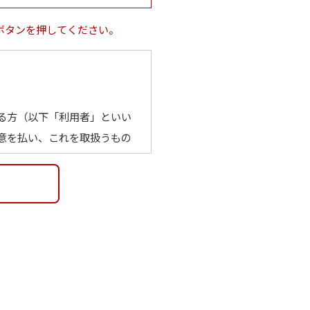
ボタンを押してください。
る方（以下「利用者」といい
意を払い、これを取扱うもの
メールアドレス、学校名その
い場合でも、他の情報と容易
る場合を含む）を得ず、利用