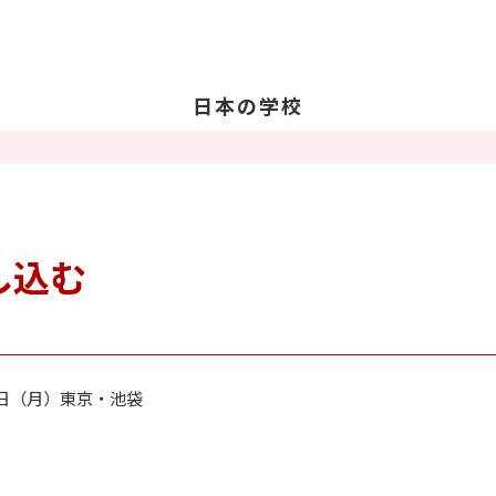
日本の学校
学校を探す
日
日
教
し込む
留
卒
18日（月）東京・池袋