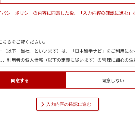
イバシーポリシーの内容に同意した後、「入力内容の確認に進む」
こちらをご覧ください。
ー（以下「当社」といいます）は、「日本留学ナビ」をご利用にな
し、利用者の個人情報（以下の定義に従います）の管理に細心の注
同意する
同意しない
関する情報であって、当該情報を構成する氏名、住所、電話番号、
を識別できるものをいいます。また、その情報のみでは識別できな
的に利用者個人を識別できるものも個人情報に含まれます。
通りです。当社は、本人の同意（保護者等本人の代理人の同意によ