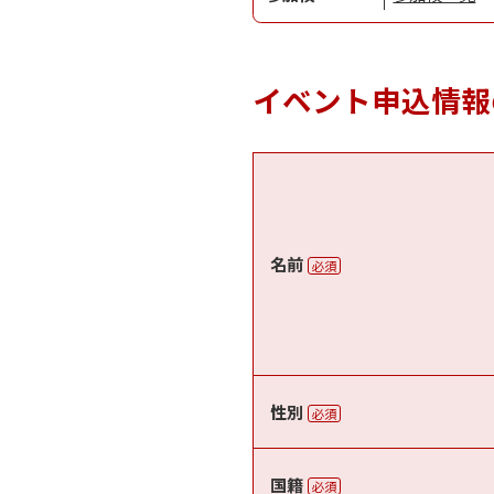
イベント申込情報
名前
必須
性別
必須
国籍
必須