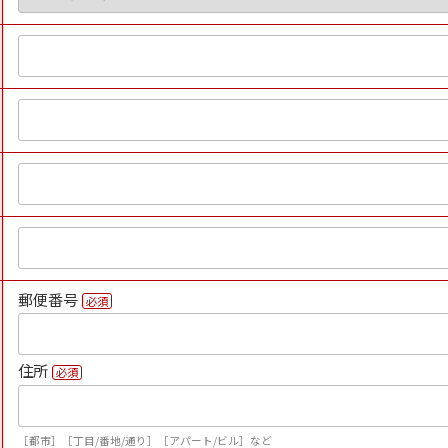
郵便番号
必須
住所
必須
［都市］［丁目/番地/通り］［アパート/ビル］など