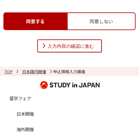
者」といいます）のプライバシーを尊重し、利用者の個人
情報（以下の定義に従います）の管理に細心の注意を払
い、これを取扱うものとします。
同意する
同意しない
１．個人情報の定義
個人情報とは、利用者個人に関する情報であって、当該情
報を構成する氏名、住所、電話番号、メールアドレス、学
校名その他の記述等により当該利用者を識別できるものを
いいます。また、その情報のみでは識別できない場合で
TOP
日本国内開催
申込情報入力画面
も、他の情報と容易に照合することができ、結果的に利用
者個人を識別できるものも個人情報に含まれます。
留学フェア
２．個人情報の利用目的
個人情報の利用目的は以下の通りです。当社は、本人の同
日本開催
意（保護者等本人の代理人の同意による場合を含む）を得
海外開催
ず、利用目的を超えて個人情報を利用することはありませ