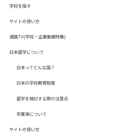
ん。
学校を探す
個人情報の利用停止については、本人の申し出に基づき適
切に対処いたします。
サイトの使い方
（１）「日本留学ナビ」の会員登録者の個人認証及び会員
進路TV(学校・企業動画特集)
向け各種サービスの提供
（２）利用者からの請求（一括資料請求を含む）に基づ
日本留学について
く、資料請求先教育機関への個人情報開示
（３）利用者からの請求に基づく、暮らし情報（学生寮、
日本ってどんな国？
マンション等）提供提携企業への個人情報開示
日本の学校教育制度
（４）利用者からの請求に基づく、当社発行進路・進学資
料の送付
留学を検討する際の注意点
（５）進路に関する悩み相談の受付及び回答
（６）メールマガジン、サービス、各種お知らせ等の情報
卒業後について
配信
サイトの使い方
（７）記事作成等におけるモニターや取材対象者の応募受