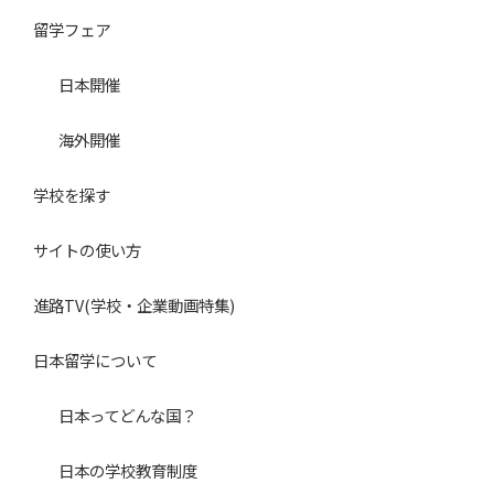
留学フェア
２．個人情報の利用目的
個人情報の利用目的は以下の通りです。当社は、本人の同
日本開催
意（保護者等本人の代理人の同意による場合を含む）を得
海外開催
ず、利用目的を超えて個人情報を利用することはありませ
ん。
学校を探す
個人情報の利用停止については、本人の申し出に基づき適
切に対処いたします。
サイトの使い方
（１）「日本留学ナビ」の会員登録者の個人認証及び会員
進路TV(学校・企業動画特集)
向け各種サービスの提供
（２）利用者からの請求（一括資料請求を含む）に基づ
日本留学について
く、資料請求先教育機関への個人情報開示
（３）利用者からの請求に基づく、暮らし情報（学生寮、
日本ってどんな国？
マンション等）提供提携企業への個人情報開示
日本の学校教育制度
（４）利用者からの請求に基づく、当社発行進路・進学資