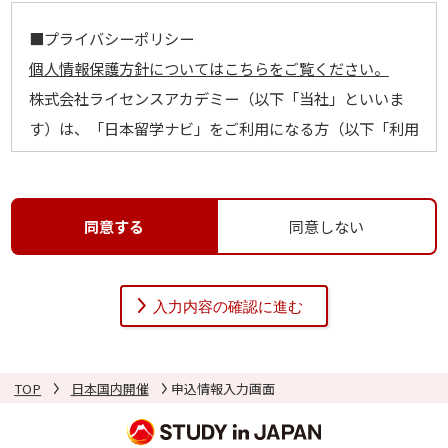
■プライバシーポリシー
個人情報保護方針についてはこちらをご覧ください。
株式会社ライセンスアカデミー（以下「当社」といいま
す）は、「日本留学ナビ」をご利用になる方（以下「利用
者」といいます）のプライバシーを尊重し、利用者の個人
情報（以下の定義に従います）の管理に細心の注意を払
い、これを取扱うものとします。
同意する
同意しない
１．個人情報の定義
個人情報とは、利用者個人に関する情報であって、当該情
報を構成する氏名、住所、電話番号、メールアドレス、学
校名その他の記述等により当該利用者を識別できるものを
いいます。また、その情報のみでは識別できない場合で
TOP
日本国内開催
申込情報入力画面
も、他の情報と容易に照合することができ、結果的に利用
者個人を識別できるものも個人情報に含まれます。