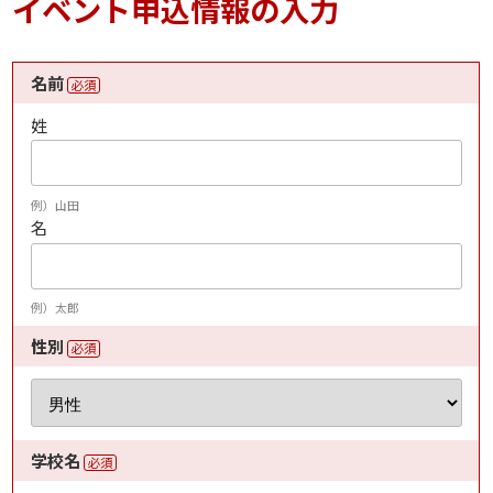
イベント申込情報の入力
名前
必須
姓
例）山田
名
例）太郎
性別
必須
学校名
必須