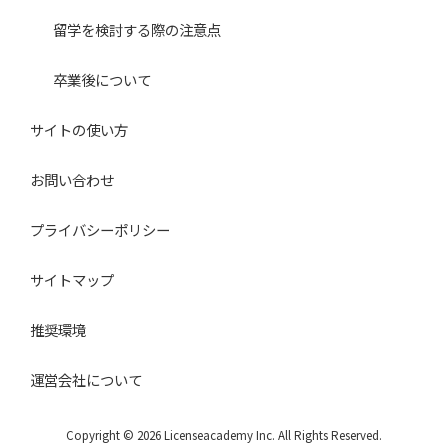
料の送付
留学を検討する際の注意点
（５）進路に関する悩み相談の受付及び回答
（６）メールマガジン、サービス、各種お知らせ等の情報
卒業後について
配信
サイトの使い方
（７）記事作成等におけるモニターや取材対象者の応募受
付及び対象者への連絡
お問い合わせ
（８）本人の承諾に基づく、取材、アンケート要請のご連
絡
プライバシーポリシー
（９）当社又は提携教育機関が主催するイベント情報の提
サイトマップ
供、参加申込受付及び連絡等の管理
（10）当該イベント参加時の傷害保険への加入手続
推奨環境
（11）利用者がポイント交換したプレゼントを送付する
ため
運営会社について
（12）「日本留学ナビ」のサービスに関するご意見、お
問い合わせへの回答
Copyright © 2026 Licenseacademy Inc. All Rights Reserved.