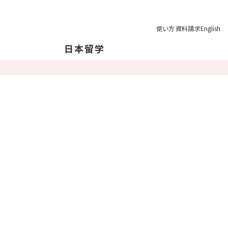
使い方
資料請求
English
日本留学
本について
本の地理について
育制度
学の注意点
業後