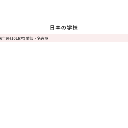
日本の学校
26年9月10日(木) 愛知・名古屋
学校を探す
日
日
教
留
卒