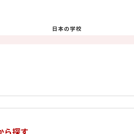
日本の学校
学校を探す
日
日
教
留
卒
から探す