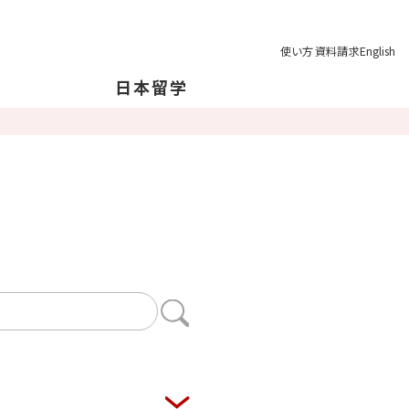
使い方
資料請求
English
日本留学
本について
本の地理について
育制度
学の注意点
業後