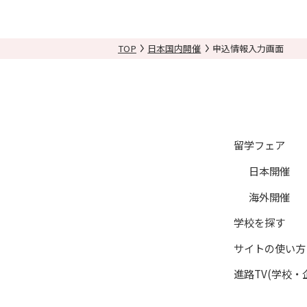
目的を超えて個人情報を利用
個人情報の利用停止について
TOP
日本国内開催
申込情報入力画面
（１）「日本留学ナビ」の会
（２）利用者からの請求（一
（３）利用者からの請求に基
（４）利用者からの請求に基
（５）進路に関する悩み相談
留学フェア
（６）メールマガジン、サー
日本開催
（７）記事作成等におけるモ
海外開催
（８）本人の承諾に基づく、
（９）当社又は提携教育機関
学校を探す
（10）当該イベント参加時
サイトの使い方
（11）利用者がポイント交
進路TV(学校・
（12）「日本留学ナビ」の
（13）「各種オンライン授