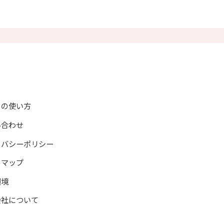
示
情報開示
トの使い方
い合わせ
イバシーポリシー
トマップ
環境
会社について
情報発信、教材および資料の