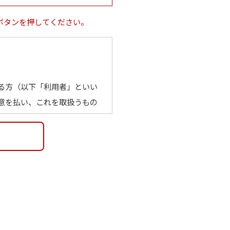
ボタンを押してください。
る方（以下「利用者」といい
意を払い、これを取扱うもの
メールアドレス、学校名その
い場合でも、他の情報と容易
る場合を含む）を得ず、利用