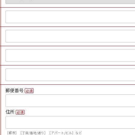
郵便番号
必須
住所
必須
［都市］［丁目/番地/通り］［アパート/ビル］など