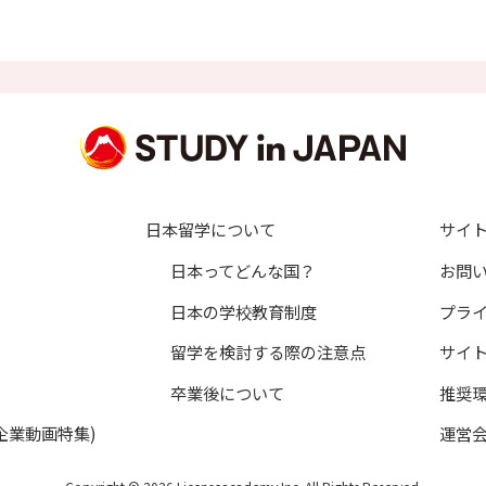
することはありません。
は、本人の申し出に基づき適切に対処いたします。
員登録者の個人認証及び会員向け各種サービスの提供
括資料請求を含む）に基づく、資料請求先教育機関への個人情報開
づく、暮らし情報（学生寮、マンション等）提供提携企業への個人
づく、当社発行進路・進学資料の送付
の受付及び回答
日本留学について
サイ
ビス、各種お知らせ等の情報配信
日本ってどんな国？
お問
ニターや取材対象者の応募受付及び対象者への連絡
日本の学校教育制度
プラ
取材、アンケート要請のご連絡
が主催するイベント情報の提供、参加申込受付及び連絡等の管理
留学を検討する際の注意点
サイ
の傷害保険への加入手続
卒業後について
推奨
換したプレゼントを送付するため
企業動画特集)
運営
サービスに関するご意見、お問い合わせへの回答
業」の受講に関する申込管理、諸連絡、当社もしくは教育機関からの