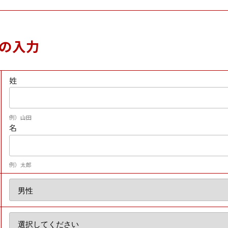
の入力
姓
例）山田
名
例）太郎