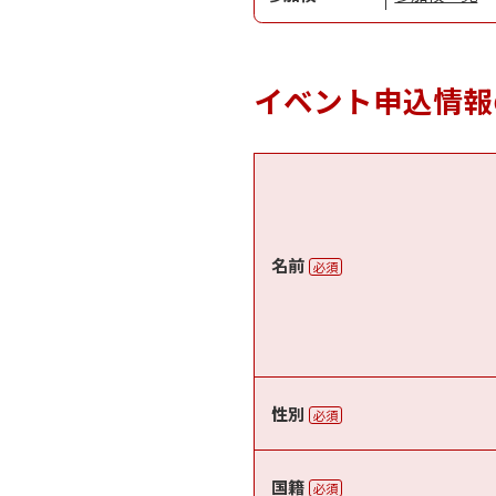
イベント申込情報
名前
必須
性別
必須
国籍
必須