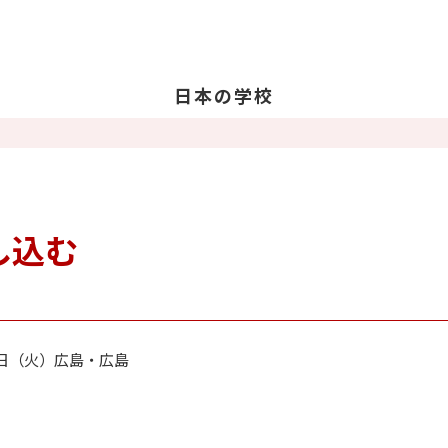
日本の学校
学校を探す
日
日
教
し込む
留
卒
17日（火）広島・広島