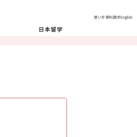
使い方
資料請求
English
日本留学
本について
本の地理について
育制度
学の注意点
業後