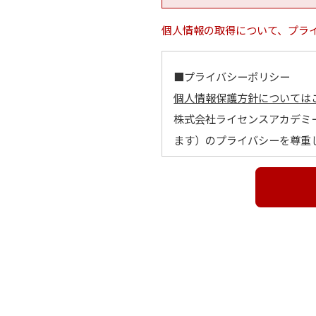
個人情報の取得について、プラ
■プライバシーポリシー
個人情報保護方針については
株式会社ライセンスアカデミ
ます）のプライバシーを尊重
とします。
１．個人情報の定義
個人情報とは、利用者個人に
他の記述等により当該利用者
に照合することができ、結果
２．個人情報の利用目的
個人情報の利用目的は以下の