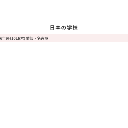
日本の学校
26年9月10日(木) 愛知・名古屋
学校を探す
日
日
教
留
卒