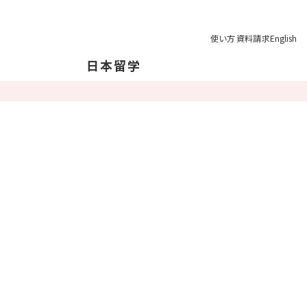
使い方
資料請求
English
日本留学
本について
本の地理について
育制度
学の注意点
業後